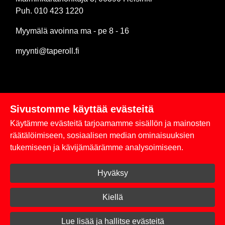
Puh. 010 423 1220
Myymälä avoinna ma - pe 8 - 16
myynti@taperoll.fi
Sivustomme käyttää evästeitä
Linkit
Käytämme evästeitä tarjoamamme sisällön ja mainosten
Rekisteriseloste
räätälöimiseen, sosiaalisen median ominaisuuksien
tukemiseen ja kävijämäärämme analysoimiseen.
Yhteystiedot
Hyväksy
Toimitus- ja maksuehdot
Kirjaudu sisään
Kiellä
© 2026 Taperoll
Lue lisää ja hallitse evästeitä