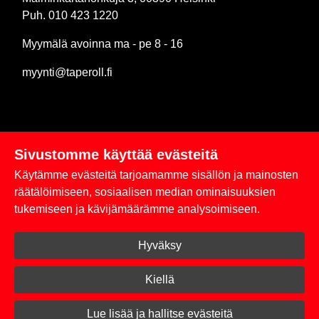
Puh. 010 423 1220
Myymälä avoinna ma - pe 8 - 16
myynti@taperoll.fi
Sivustomme käyttää evästeitä
Linkit
Käytämme evästeitä tarjoamamme sisällön ja mainosten
Rekisteriseloste
räätälöimiseen, sosiaalisen median ominaisuuksien
tukemiseen ja kävijämäärämme analysoimiseen.
Yhteystiedot
Hyväksy
Toimitus- ja maksuehdot
Kirjaudu sisään
Kiellä
© 2026 Taperoll
Lue lisää ja hallitse evästeitä