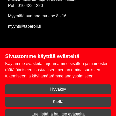
Puh. 010 423 1220
Myymälä avoinna ma - pe 8 - 16
myynti@taperoll.fi
Sivustomme käyttää evästeitä
Linkit
Käytämme evästeitä tarjoamamme sisällön ja mainosten
Rekisteriseloste
räätälöimiseen, sosiaalisen median ominaisuuksien
tukemiseen ja kävijämäärämme analysoimiseen.
Yhteystiedot
Hyväksy
Toimitus- ja maksuehdot
Kirjaudu sisään
Kiellä
© 2026 Taperoll
Lue lisää ja hallitse evästeitä