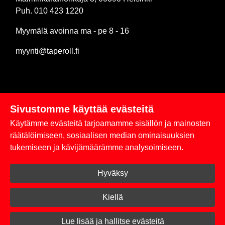
Puh. 010 423 1220
Myymälä avoinna ma - pe 8 - 16
myynti@taperoll.fi
Sivustomme käyttää evästeitä
Linkit
Käytämme evästeitä tarjoamamme sisällön ja mainosten
Rekisteriseloste
räätälöimiseen, sosiaalisen median ominaisuuksien
tukemiseen ja kävijämäärämme analysoimiseen.
Yhteystiedot
Hyväksy
Toimitus- ja maksuehdot
Kirjaudu sisään
Kiellä
© 2026 Taperoll
Lue lisää ja hallitse evästeitä