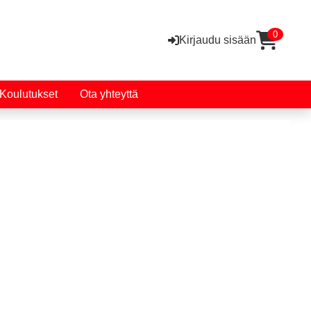
0
Kirjaudu sisään
Koulutukset
Ota yhteyttä