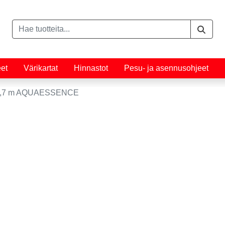
eet
Värikartat
Hinnastot
Pesu- ja asennusohjeet
45,7 m AQUAESSENCE