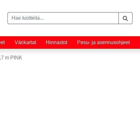
eet
Värikartat
Hinnastot
Pesu- ja asennusohjeet
,7 m PINK