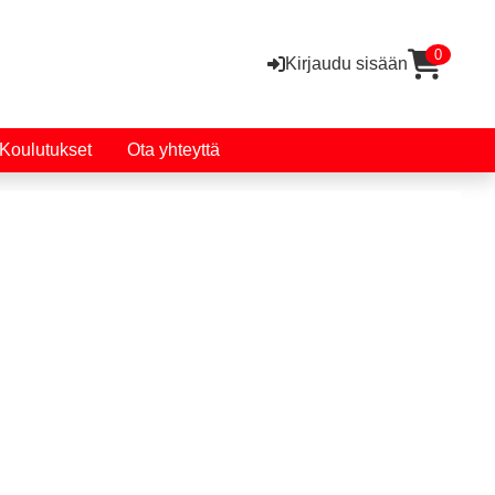
0
Kirjaudu sisään
Koulutukset
Ota yhteyttä