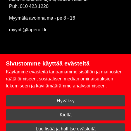
Puh. 010 423 1220
Myymälä avoinna ma - pe 8 - 16
myynti@taperoll.fi
Sivustomme käyttää evästeitä
Linkit
Käytämme evästeitä tarjoamamme sisällön ja mainosten
Rekisteriseloste
räätälöimiseen, sosiaalisen median ominaisuuksien
tukemiseen ja kävijämäärämme analysoimiseen.
Yhteystiedot
Hyväksy
Toimitus- ja maksuehdot
Kirjaudu sisään
Kiellä
© 2026 Taperoll
Lue lisää ja hallitse evästeitä