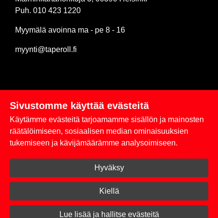
Puh. 010 423 1220
Myymälä avoinna ma - pe 8 - 16
myynti@taperoll.fi
Sivustomme käyttää evästeitä
Linkit
Käytämme evästeitä tarjoamamme sisällön ja mainosten
Rekisteriseloste
räätälöimiseen, sosiaalisen median ominaisuuksien
tukemiseen ja kävijämäärämme analysoimiseen.
Yhteystiedot
Hyväksy
Toimitus- ja maksuehdot
Kirjaudu sisään
Kiellä
© 2026 Taperoll
Lue lisää ja hallitse evästeitä