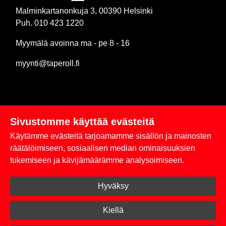
Malminkartanonkuja 3, 00390 Helsinki
Puh. 010 423 1220
Myymälä avoinna ma - pe 8 - 16
myynti@taperoll.fi
Sivustomme käyttää evästeitä
Linkit
Käytämme evästeitä tarjoamamme sisällön ja mainosten
Rekisteriseloste
räätälöimiseen, sosiaalisen median ominaisuuksien
tukemiseen ja kävijämäärämme analysoimiseen.
Yhteystiedot
Hyväksy
Toimitus- ja maksuehdot
Kirjaudu sisään
Kiellä