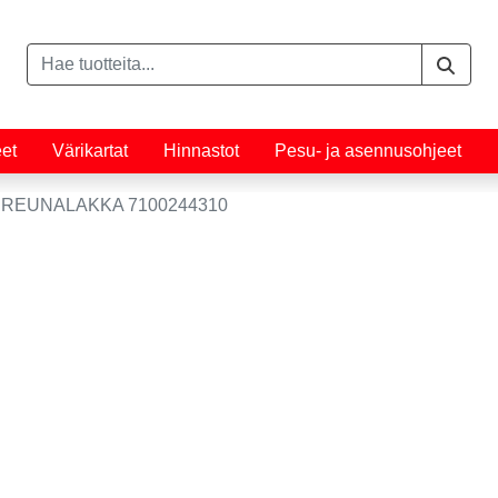
eet
Värikartat
Hinnastot
Pesu- ja asennusohjeet
l REUNALAKKA 7100244310