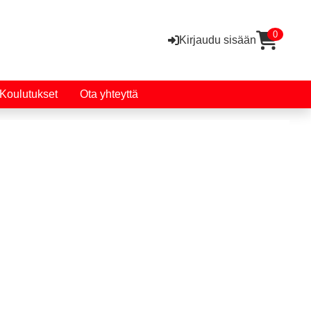
0
Kirjaudu sisään
Koulutukset
Ota yhteyttä