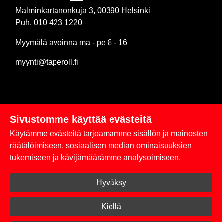
Malminkartanonkuja 3, 00390 Helsinki
Puh. 010 423 1220
Myymälä avoinna ma - pe 8 - 16
myynti@taperoll.fi
Sivustomme käyttää evästeitä
Linkit
Käytämme evästeitä tarjoamamme sisällön ja mainosten
Rekisteriseloste
räätälöimiseen, sosiaalisen median ominaisuuksien
tukemiseen ja kävijämäärämme analysoimiseen.
Yhteystiedot
Hyväksy
Toimitus- ja maksuehdot
Kirjaudu sisään
Kiellä