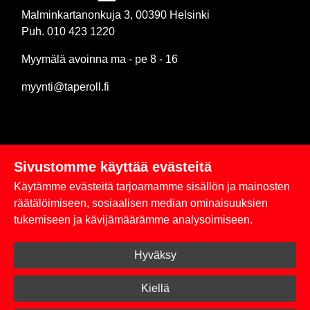
Malminkartanonkuja 3, 00390 Helsinki
Puh. 010 423 1220
Myymälä avoinna ma - pe 8 - 16
myynti@taperoll.fi
Sivustomme käyttää evästeitä
Linkit
Käytämme evästeitä tarjoamamme sisällön ja mainosten
Rekisteriseloste
räätälöimiseen, sosiaalisen median ominaisuuksien
tukemiseen ja kävijämäärämme analysoimiseen.
Yhteystiedot
Hyväksy
Toimitus- ja maksuehdot
Kirjaudu sisään
Kiellä