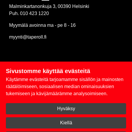
Malminkartanonkuja 3, 00390 Helsinki
Puh. 010 423 1220
Myymälä avoinna ma - pe 8 - 16
myynti@taperoll.fi
Sivustomme käyttää evästeitä
Linkit
Käytämme evästeitä tarjoamamme sisällön ja mainosten
Rekisteriseloste
räätälöimiseen, sosiaalisen median ominaisuuksien
tukemiseen ja kävijämäärämme analysoimiseen.
Yhteystiedot
Hyväksy
Toimitus- ja maksuehdot
Kirjaudu sisään
Kiellä