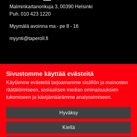
Malminkartanonkuja 3, 00390 Helsinki
Puh. 010 423 1220
Myymälä avoinna ma - pe 8 - 16
myynti@taperoll.fi
Sivustomme käyttää evästeitä
Linkit
Käytämme evästeitä tarjoamamme sisällön ja mainosten
Rekisteriseloste
räätälöimiseen, sosiaalisen median ominaisuuksien
tukemiseen ja kävijämäärämme analysoimiseen.
Yhteystiedot
Hyväksy
Toimitus- ja maksuehdot
Kirjaudu sisään
Kiellä