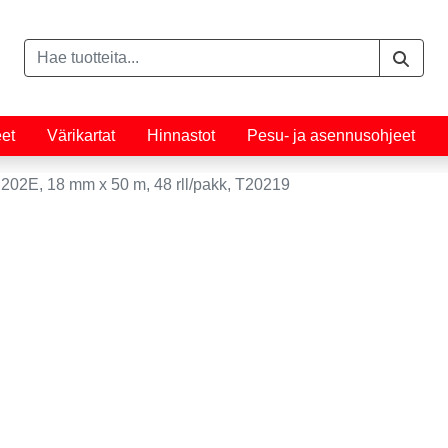
eet
Värikartat
Hinnastot
Pesu- ja asennusohjeet
2E, 18 mm x 50 m, 48 rll/pakk, T20219