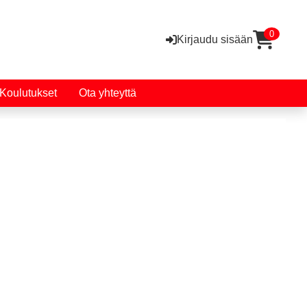
0
Kirjaudu sisään
Koulutukset
Ota yhteyttä