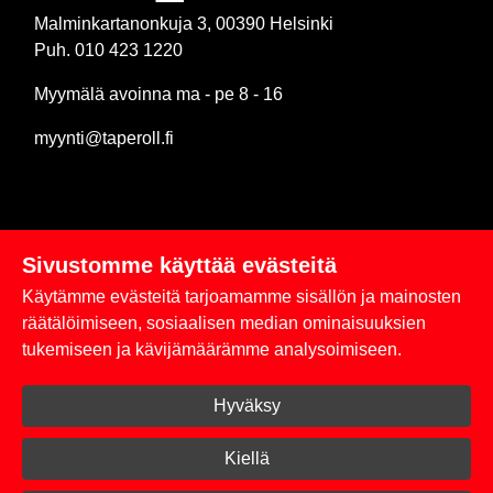
Malminkartanonkuja 3, 00390 Helsinki
Puh. 010 423 1220
Myymälä avoinna ma - pe 8 - 16
myynti@taperoll.fi
Sivustomme käyttää evästeitä
Linkit
Käytämme evästeitä tarjoamamme sisällön ja mainosten
Rekisteriseloste
räätälöimiseen, sosiaalisen median ominaisuuksien
tukemiseen ja kävijämäärämme analysoimiseen.
Yhteystiedot
Hyväksy
Toimitus- ja maksuehdot
Kirjaudu sisään
Kiellä