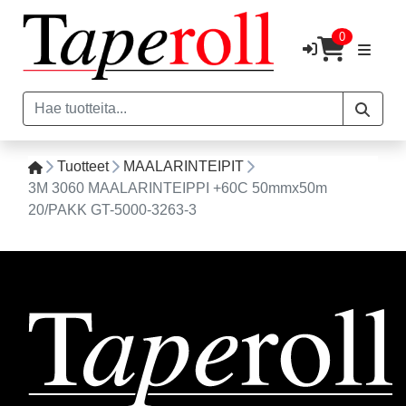
0
Tuotteet
MAALARINTEIPIT
3M 3060 MAALARINTEIPPI +60C 50mmx50m
20/PAKK GT-5000-3263-3