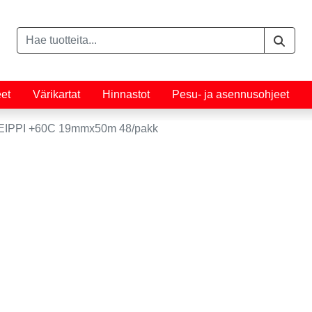
eet
Värikartat
Hinnastot
Pesu- ja asennusohjeet
IPPI +60C 19mmx50m 48/pakk