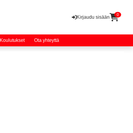
0
Kirjaudu sisään
Koulutukset
Ota yhteyttä