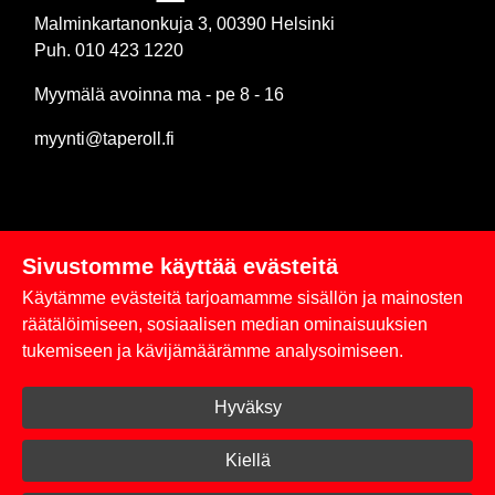
Malminkartanonkuja 3, 00390 Helsinki
Puh. 010 423 1220
Myymälä avoinna ma - pe 8 - 16
myynti@taperoll.fi
Sivustomme käyttää evästeitä
Linkit
Käytämme evästeitä tarjoamamme sisällön ja mainosten
Rekisteriseloste
räätälöimiseen, sosiaalisen median ominaisuuksien
tukemiseen ja kävijämäärämme analysoimiseen.
Yhteystiedot
Hyväksy
Toimitus- ja maksuehdot
Kirjaudu sisään
Kiellä