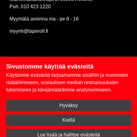
Puh. 010 423 1220
Myymälä avoinna ma - pe 8 - 16
myynti@taperoll.fi
Sivustomme käyttää evästeitä
Linkit
Käytämme evästeitä tarjoamamme sisällön ja mainosten
Rekisteriseloste
räätälöimiseen, sosiaalisen median ominaisuuksien
tukemiseen ja kävijämäärämme analysoimiseen.
Yhteystiedot
Hyväksy
Toimitus- ja maksuehdot
Kirjaudu sisään
Kiellä
© 2026 Taperoll
Lue lisää ja hallitse evästeitä