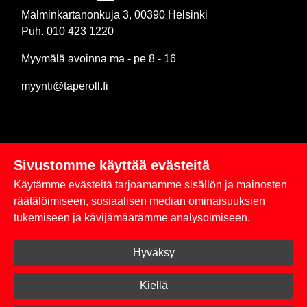
Malminkartanonkuja 3, 00390 Helsinki
Puh. 010 423 1220
Myymälä avoinna ma - pe 8 - 16
myynti@taperoll.fi
Sivustomme käyttää evästeitä
Linkit
Käytämme evästeitä tarjoamamme sisällön ja mainosten
Rekisteriseloste
räätälöimiseen, sosiaalisen median ominaisuuksien
tukemiseen ja kävijämäärämme analysoimiseen.
Yhteystiedot
Hyväksy
Toimitus- ja maksuehdot
Kirjaudu sisään
Kiellä