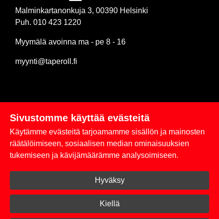
Malminkartanonkuja 3, 00390 Helsinki
Puh. 010 423 1220
Myymälä avoinna ma - pe 8 - 16
myynti@taperoll.fi
Sivustomme käyttää evästeitä
Linkit
Käytämme evästeitä tarjoamamme sisällön ja mainosten
Rekisteriseloste
räätälöimiseen, sosiaalisen median ominaisuuksien
tukemiseen ja kävijämäärämme analysoimiseen.
Yhteystiedot
Hyväksy
Toimitus- ja maksuehdot
Kirjaudu sisään
Kiellä