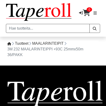
0
Tuotteet
MAALARINTEIPIT
3M 232 MAALARINTEIPPI +93C 25mmx50m
36/PAKK