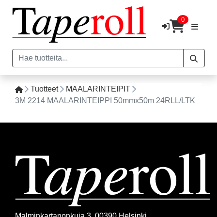
0
Tuotteet
MAALARINTEIPIT
3M 2214 MAALARINTEIPPI 50mmx50m 24RLL/LTK
Malminkartanonkuja 3, 00390 Helsinki