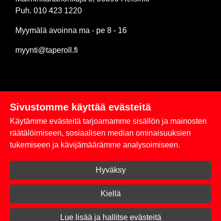
Puh. 010 423 1220
Myymälä avoinna ma - pe 8 - 16
myynti@taperoll.fi
Sivustomme käyttää evästeitä
Linkit
Käytämme evästeitä tarjoamamme sisällön ja mainosten
Rekisteriseloste
räätälöimiseen, sosiaalisen median ominaisuuksien
tukemiseen ja kävijämäärämme analysoimiseen.
Yhteystiedot
Hyväksy
Toimitus- ja maksuehdot
Kirjaudu sisään
Kiellä
© 2026 Taperoll
Lue lisää ja hallitse evästeitä