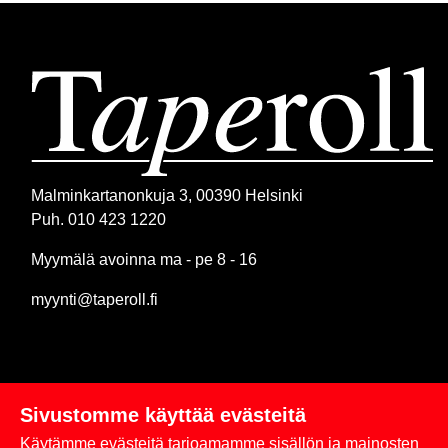
Malminkartanonkuja 3, 00390 Helsinki
Puh. 010 423 1220
Myymälä avoinna ma - pe 8 - 16
myynti@taperoll.fi
Sivustomme käyttää evästeitä
Linkit
Käytämme evästeitä tarjoamamme sisällön ja mainosten