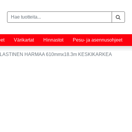
eet
Värikartat
Hinnastot
Pesu- ja asennusohjeet
ELASTINEN HARMAA 610mmx18.3m KESKIKARKEA