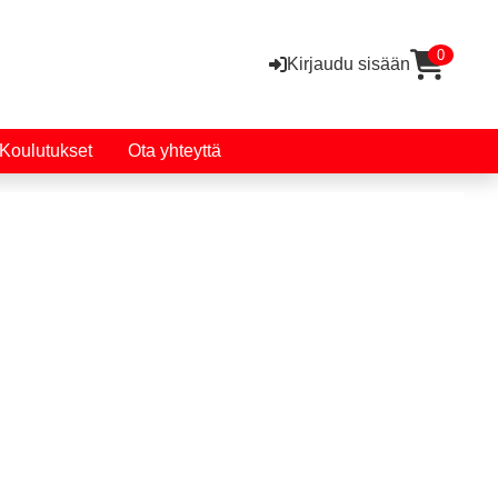
0
Kirjaudu sisään
Koulutukset
Ota yhteyttä