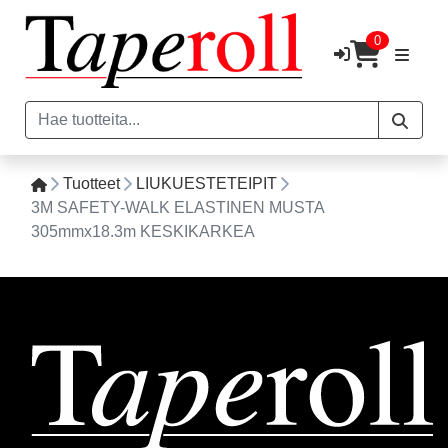
0
Tuotteet
LIUKUESTETEIPIT
3M SAFETY-WALK ELASTINEN MUSTA
305mmx18.3m KESKIKARKEA