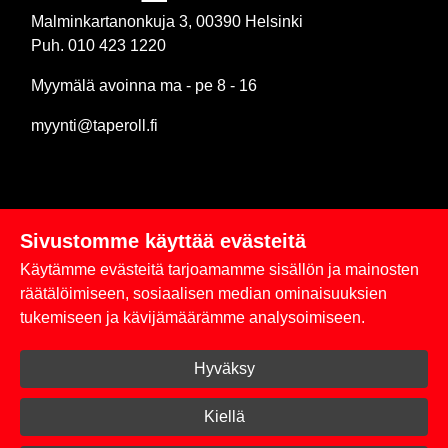
Malminkartanonkuja 3, 00390 Helsinki
Puh. 010 423 1220
Myymälä avoinna ma - pe 8 - 16
myynti@taperoll.fi
Sivustomme käyttää evästeitä
Linkit
Käytämme evästeitä tarjoamamme sisällön ja mainosten
Rekisteriseloste
räätälöimiseen, sosiaalisen median ominaisuuksien
tukemiseen ja kävijämäärämme analysoimiseen.
Yhteystiedot
Hyväksy
Toimitus- ja maksuehdot
Kirjaudu sisään
Kiellä