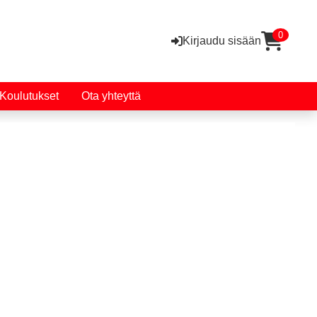
0
Kirjaudu sisään
Koulutukset
Ota yhteyttä