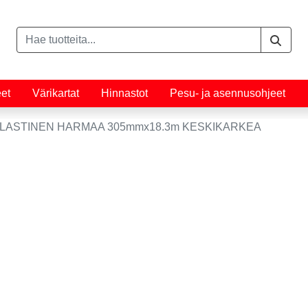
eet
Värikartat
Hinnastot
Pesu- ja asennusohjeet
ELASTINEN HARMAA 305mmx18.3m KESKIKARKEA