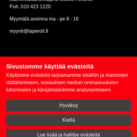
Puh. 010 423 1220
Myymälä avoinna ma - pe 8 - 16
myynti@taperoll.fi
Sivustomme käyttää evästeitä
Linkit
Käytämme evästeitä tarjoamamme sisällön ja mainosten
Rekisteriseloste
räätälöimiseen, sosiaalisen median ominaisuuksien
tukemiseen ja kävijämäärämme analysoimiseen.
Yhteystiedot
Hyväksy
Toimitus- ja maksuehdot
Kirjaudu sisään
Kiellä
© 2026 Taperoll
Lue lisää ja hallitse evästeitä