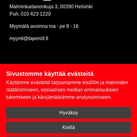
Malminkartanonkuja 3, 00390 Helsinki
Puh. 010 423 1220
Myymälä avoinna ma - pe 8 - 16
myynti@taperoll.fi
Sivustomme käyttää evästeitä
Linkit
Käytämme evästeitä tarjoamamme sisällön ja mainosten
Rekisteriseloste
räätälöimiseen, sosiaalisen median ominaisuuksien
tukemiseen ja kävijämäärämme analysoimiseen.
Yhteystiedot
Hyväksy
Toimitus- ja maksuehdot
Kirjaudu sisään
Kiellä