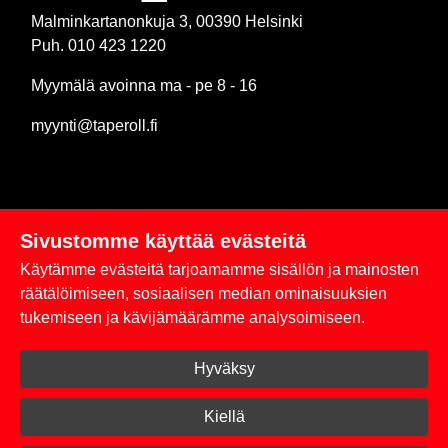
Malminkartanonkuja 3, 00390 Helsinki
Puh. 010 423 1220
Myymälä avoinna ma - pe 8 - 16
myynti@taperoll.fi
Sivustomme käyttää evästeitä
Linkit
Käytämme evästeitä tarjoamamme sisällön ja mainosten
Rekisteriseloste
räätälöimiseen, sosiaalisen median ominaisuuksien
tukemiseen ja kävijämäärämme analysoimiseen.
Yhteystiedot
Hyväksy
Toimitus- ja maksuehdot
Kirjaudu sisään
Kiellä