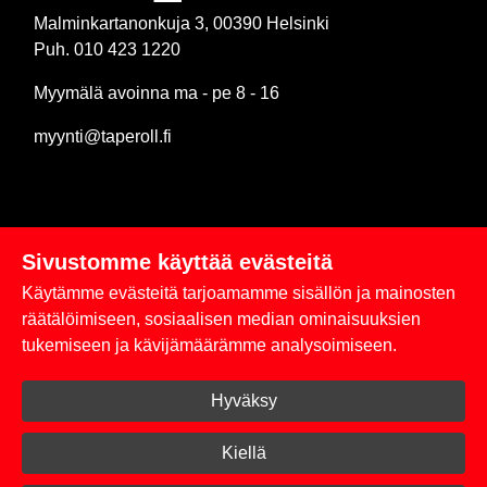
Malminkartanonkuja 3, 00390 Helsinki
Puh. 010 423 1220
Myymälä avoinna ma - pe 8 - 16
myynti@taperoll.fi
Sivustomme käyttää evästeitä
Linkit
Käytämme evästeitä tarjoamamme sisällön ja mainosten
Rekisteriseloste
räätälöimiseen, sosiaalisen median ominaisuuksien
tukemiseen ja kävijämäärämme analysoimiseen.
Yhteystiedot
Hyväksy
Toimitus- ja maksuehdot
Kirjaudu sisään
Kiellä