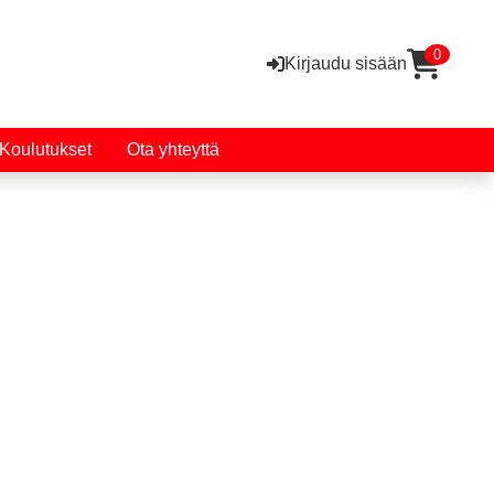
0
Kirjaudu sisään
Koulutukset
Ota yhteyttä