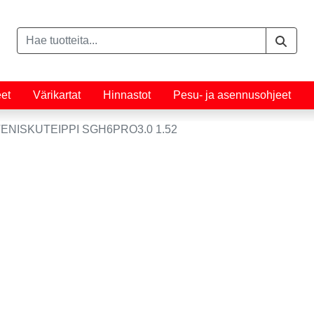
eet
Värikartat
Hinnastot
Pesu- ja asennusohjeet
ENISKUTEIPPI SGH6PRO3.0 1.52