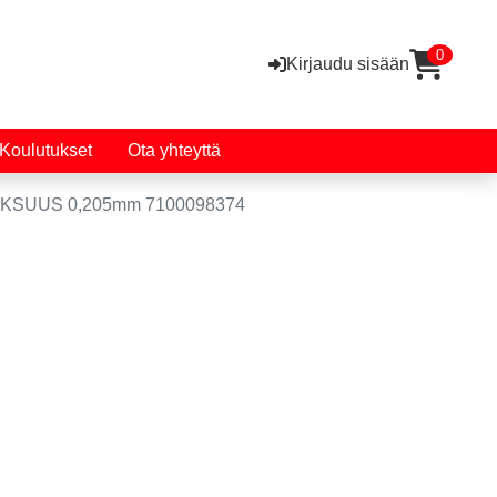
0
Kirjaudu sisään
Koulutukset
Ota yhteyttä
AKSUUS 0,205mm 7100098374