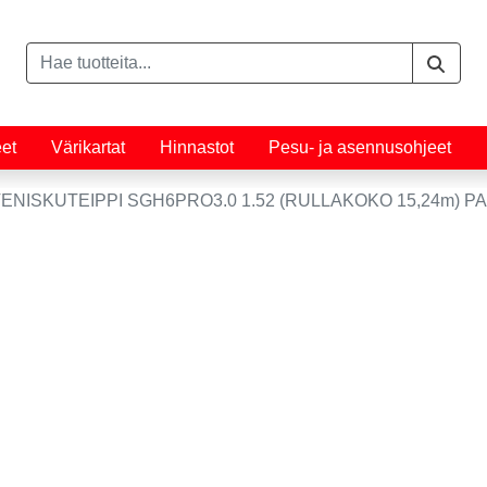
eet
Värikartat
Hinnastot
Pesu- ja asennusohjeet
NISKUTEIPPI SGH6PRO3.0 1.52 (RULLAKOKO 15,24m) P