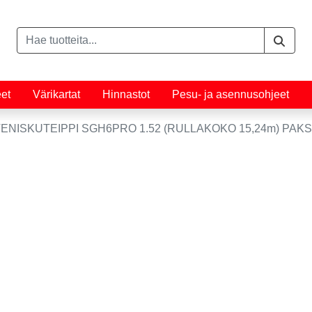
eet
Värikartat
Hinnastot
Pesu- ja asennusohjeet
ENISKUTEIPPI SGH6PRO 1.52 (RULLAKOKO 15,24m) PAK