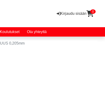
0
Kirjaudu sisään
Koulutukset
Ota yhteyttä
SUUS 0,205mm