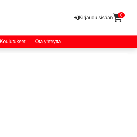
0
Kirjaudu sisään
Koulutukset
Ota yhteyttä