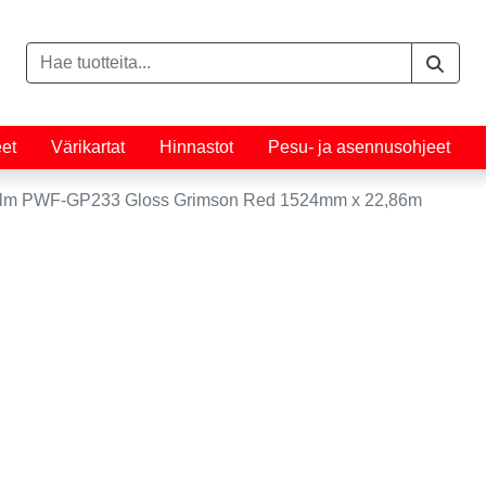
eet
Värikartat
Hinnastot
Pesu- ja asennusohjeet
Film PWF-GP233 Gloss Grimson Red 1524mm x 22,86m