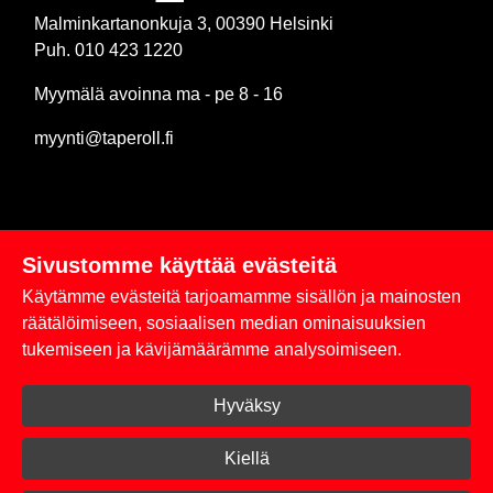
Malminkartanonkuja 3, 00390 Helsinki
Puh. 010 423 1220
Myymälä avoinna ma - pe 8 - 16
myynti@taperoll.fi
Sivustomme käyttää evästeitä
Linkit
Käytämme evästeitä tarjoamamme sisällön ja mainosten
Rekisteriseloste
räätälöimiseen, sosiaalisen median ominaisuuksien
tukemiseen ja kävijämäärämme analysoimiseen.
Yhteystiedot
Hyväksy
Toimitus- ja maksuehdot
Kirjaudu sisään
Kiellä