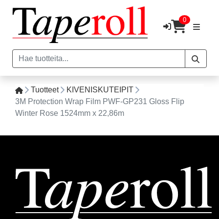
0
Tuotteet
KIVENISKUTEIPIT
3M Protection Wrap Film PWF-GP231 Gloss Flip
Winter Rose 1524mm x 22,86m