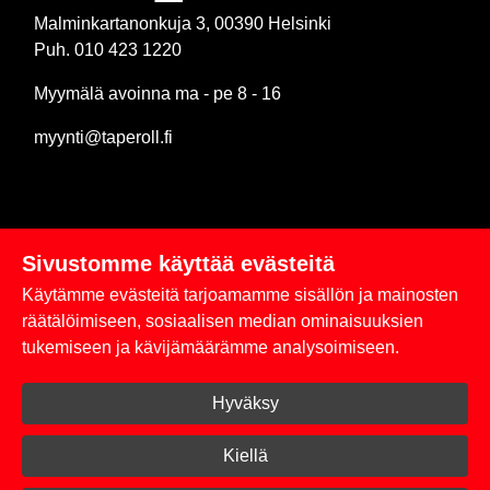
Malminkartanonkuja 3, 00390 Helsinki
Puh. 010 423 1220
Myymälä avoinna ma - pe 8 - 16
myynti@taperoll.fi
Sivustomme käyttää evästeitä
Linkit
Käytämme evästeitä tarjoamamme sisällön ja mainosten
Rekisteriseloste
räätälöimiseen, sosiaalisen median ominaisuuksien
tukemiseen ja kävijämäärämme analysoimiseen.
Yhteystiedot
Hyväksy
Toimitus- ja maksuehdot
Kirjaudu sisään
Kiellä