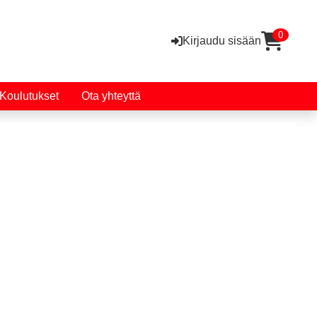
0
Kirjaudu sisään
Koulutukset
Ota yhteyttä