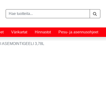
eet
Värikartat
Hinnastot
Pesu- ja asennusohjeet
I ASEMOINTIGEELI 3,78L