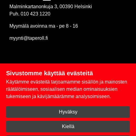
Malminkartanonkuja 3, 00390 Helsinki
Puh. 010 423 1220
Myymälä avoinna ma - pe 8 - 16
myynti@taperoll.fi
Sivustomme käyttää evästeitä
Linkit
Käytämme evästeitä tarjoamamme sisällön ja mainosten
Rekisteriseloste
räätälöimiseen, sosiaalisen median ominaisuuksien
tukemiseen ja kävijämäärämme analysoimiseen.
Yhteystiedot
Hyväksy
Toimitus- ja maksuehdot
Kirjaudu sisään
Kiellä