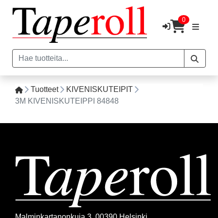
0
Tuotteet
KIVENISKUTEIPIT
3M KIVENISKUTEIPPI 84848
Malminkartanonkuja 3, 00390 Helsinki