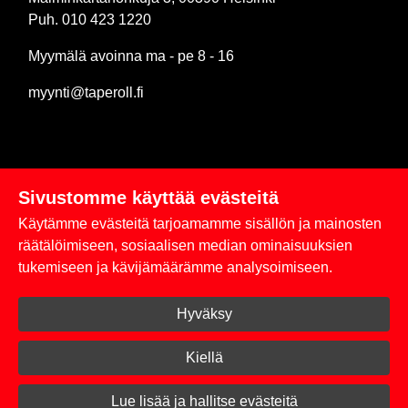
Puh. 010 423 1220
Myymälä avoinna ma - pe 8 - 16
myynti@taperoll.fi
Sivustomme käyttää evästeitä
Linkit
Käytämme evästeitä tarjoamamme sisällön ja mainosten
Rekisteriseloste
räätälöimiseen, sosiaalisen median ominaisuuksien
tukemiseen ja kävijämäärämme analysoimiseen.
Yhteystiedot
Hyväksy
Toimitus- ja maksuehdot
Kirjaudu sisään
Kiellä
© 2026 Taperoll
Lue lisää ja hallitse evästeitä