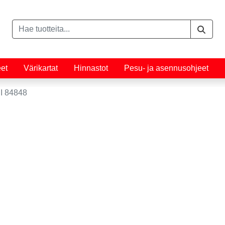
eet
Värikartat
Hinnastot
Pesu- ja asennusohjeet
I 84848