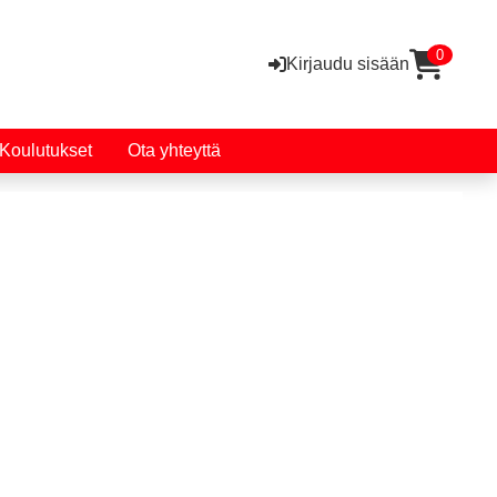
0
Kirjaudu sisään
Koulutukset
Ota yhteyttä