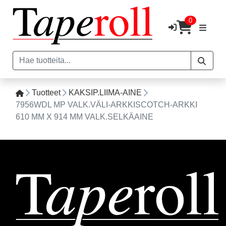
0
Tuotteet
KAKSIP.LIIMA-AINE
7956WDL MP VALK.VÄLI-ARKKISCOTCH-ARKKI
610 MM X 914 MM VALK.SELKÄAINE