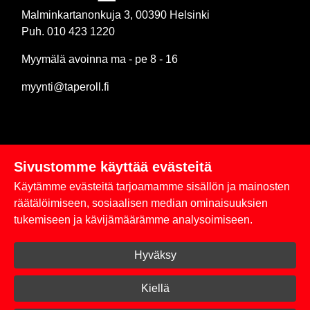
Malminkartanonkuja 3, 00390 Helsinki
Puh. 010 423 1220
Myymälä avoinna ma - pe 8 - 16
myynti@taperoll.fi
Sivustomme käyttää evästeitä
Linkit
Käytämme evästeitä tarjoamamme sisällön ja mainosten
Rekisteriseloste
räätälöimiseen, sosiaalisen median ominaisuuksien
tukemiseen ja kävijämäärämme analysoimiseen.
Yhteystiedot
Hyväksy
Toimitus- ja maksuehdot
Kirjaudu sisään
Kiellä