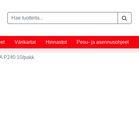
eet
Värikartat
Hinnastot
Pesu- ja asennusohjeet
 P240 10/pakk