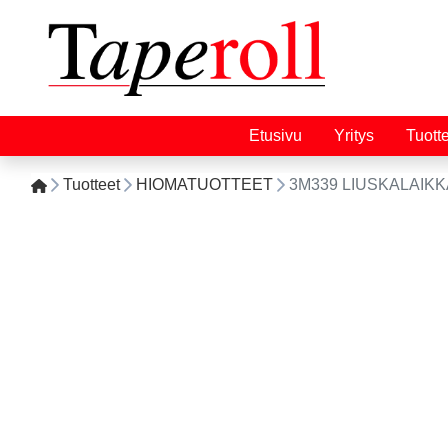
Etusivu
Yritys
Tuott
Tuotteet
HIOMATUOTTEET
3M339 LIUSKALAIKKA