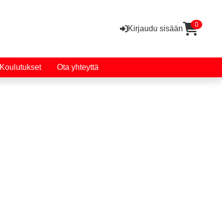
0
Kirjaudu sisään
Koulutukset
Ota yhteyttä