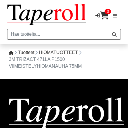
0
Tuotteet
HIOMATUOTTEET
3M TRIZACT 471LA P1500
VIIMEISTELYHIOMANAUHA 75MM