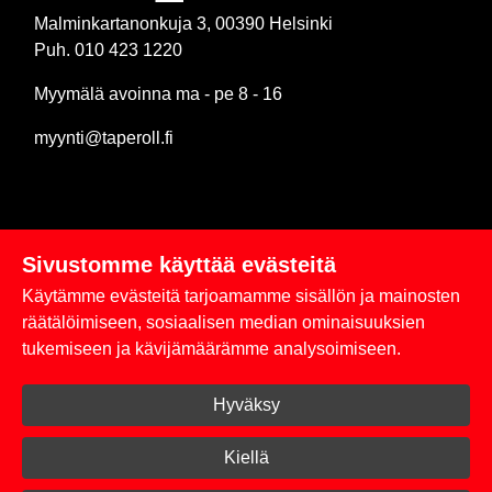
Malminkartanonkuja 3, 00390 Helsinki
Puh. 010 423 1220
Myymälä avoinna ma - pe 8 - 16
myynti@taperoll.fi
Sivustomme käyttää evästeitä
Linkit
Käytämme evästeitä tarjoamamme sisällön ja mainosten
Rekisteriseloste
räätälöimiseen, sosiaalisen median ominaisuuksien
tukemiseen ja kävijämäärämme analysoimiseen.
Yhteystiedot
Hyväksy
Toimitus- ja maksuehdot
Kirjaudu sisään
Kiellä