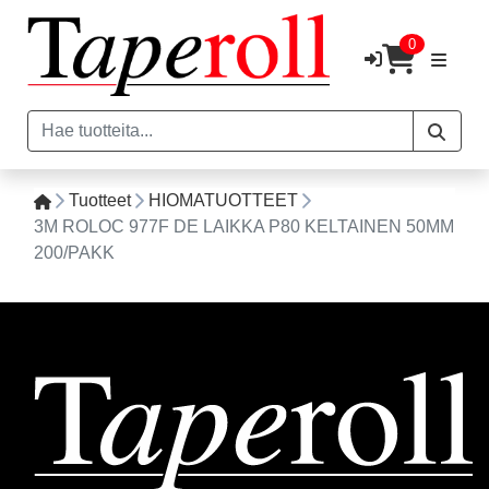
0
Tuotteet
HIOMATUOTTEET
3M ROLOC 977F DE LAIKKA P80 KELTAINEN 50MM
200/PAKK