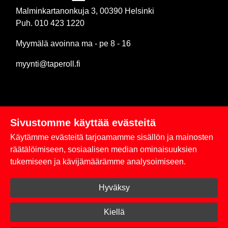
Malminkartanonkuja 3, 00390 Helsinki
Puh. 010 423 1220
Myymälä avoinna ma - pe 8 - 16
myynti@taperoll.fi
Sivustomme käyttää evästeitä
Linkit
Käytämme evästeitä tarjoamamme sisällön ja mainosten
Rekisteriseloste
räätälöimiseen, sosiaalisen median ominaisuuksien
tukemiseen ja kävijämäärämme analysoimiseen.
Yhteystiedot
Hyväksy
Toimitus- ja maksuehdot
Kirjaudu sisään
Kiellä