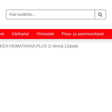
eet
Värikartat
Hinnastot
Pesu- ja asennusohjeet
EA HIOMATAHNA PLUS 1l vihreä 12/pakk