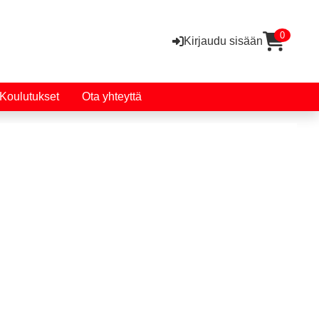
0
Kirjaudu sisään
Koulutukset
Ota yhteyttä