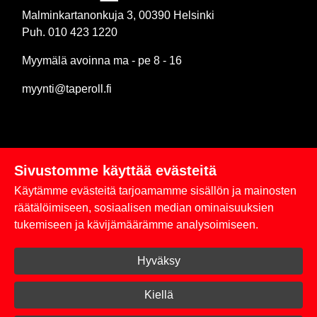
Malminkartanonkuja 3, 00390 Helsinki
Puh. 010 423 1220
Myymälä avoinna ma - pe 8 - 16
myynti@taperoll.fi
Sivustomme käyttää evästeitä
Linkit
Käytämme evästeitä tarjoamamme sisällön ja mainosten
Rekisteriseloste
räätälöimiseen, sosiaalisen median ominaisuuksien
tukemiseen ja kävijämäärämme analysoimiseen.
Yhteystiedot
Hyväksy
Toimitus- ja maksuehdot
Kirjaudu sisään
Kiellä