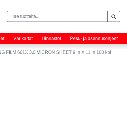
eet
Värikartat
Hinnastot
Pesu- ja asennusohjeet
FILM 661X 3.0 MICRON SHEET 9 in X 11 in 100 kpl