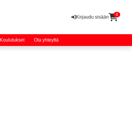
0
Kirjaudu sisään
Koulutukset
Ota yhteyttä