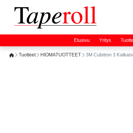
Etusivu
Yritys
Tuott
Tuotteet
HIOMATUOTTEET
3M Cubitron 3 Katkai