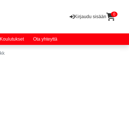
0
Kirjaudu sisään
Koulutukset
Ota yhteyttä
akk