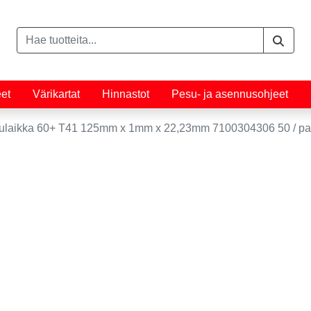
eet
Värikartat
Hinnastot
Pesu- ja asennusohjeet
sulaikka 60+ T41 125mm x 1mm x 22,23mm 7100304306 50 / p