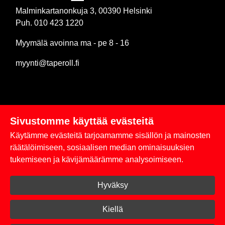
Malminkartanonkuja 3, 00390 Helsinki
Puh. 010 423 1220
Myymälä avoinna ma - pe 8 - 16
myynti@taperoll.fi
Sivustomme käyttää evästeitä
Linkit
Käytämme evästeitä tarjoamamme sisällön ja mainosten
Rekisteriseloste
räätälöimiseen, sosiaalisen median ominaisuuksien
tukemiseen ja kävijämäärämme analysoimiseen.
Yhteystiedot
Hyväksy
Toimitus- ja maksuehdot
Kirjaudu sisään
Kiellä